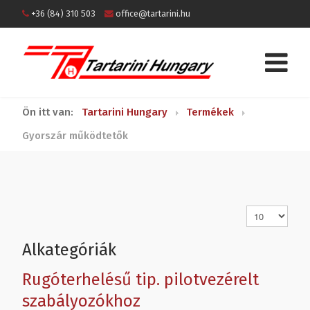
+36 (84) 310 503
office@tartarini.hu
Ön itt van:
Tartarini Hungary
Termékek
Gyorszár működtetők
Tételek #
Alkategóriák
Rugóterhelésű tip. pilotvezérelt
szabályozókhoz