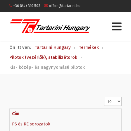
+36 (84) 310 503
office@tartarini.hu
Ön itt van:
Tartarini Hungary
Termékek
Pilotok (vezérlők), stabilizátorok
Kis- közép- és nagynyomású pilotok
Tételek #
Cím
PS és RE sorozatok