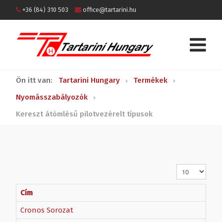
+36 (84) 310 503
office@tartarini.hu
Ön itt van:
Tartarini Hungary
Termékek
Nyomásszabályozók
Kereszt átömlésű pilotvezérelt típusok
Tételek #
Cím
Cronos Sorozat