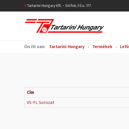
Tartarini Hungary Kft. - Siófok, Fő u. 177.
Ön itt van:
Tartarini Hungary
Termékek
Lefú
Cím
VS-FL Sorozat