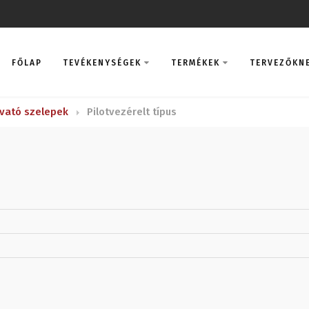
FŐLAP
TEVÉKENYSÉGEK
TERMÉKEK
TERVEZŐKN
vató szelepek
Pilotvezérelt típus