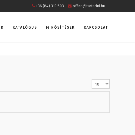
+36 (84) 310 503
office@tartarini.hu
EK
KATALÓGUS
MINŐSÍTÉSEK
KAPCSOLAT
Tételek #